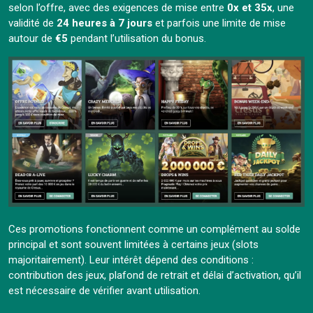
selon l’offre, avec des exigences de mise entre
0x et 35x
, une
validité de
24 heures à 7 jours
et parfois une limite de mise
autour de
€5
pendant l’utilisation du bonus.
Ces promotions fonctionnent comme un complément au solde
principal et sont souvent limitées à certains jeux (slots
majoritairement). Leur intérêt dépend des conditions :
contribution des jeux, plafond de retrait et délai d’activation, qu’il
est nécessaire de vérifier avant utilisation.