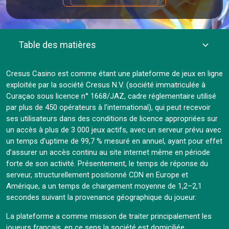
Table des matières
Table des matières
Histoire et propriété
Cresus Casino est comme étant une plateforme de jeux en ligne
Localisation et régulation en France
exploitée par la société Cresus N.V. (société immatriculée à
Avantages et inconvénients
Curaçao sous licence n° 1668/JAZ, cadre réglementaire utilisé
Jeux disponibles sur Cresus Casino
par plus de 450 opérateurs à l’international), qui peut recevoir
Machines à sous variées
ses utilisateurs dans des conditions de licence appropriées sur
Jeux de table classiques
un accès à plus de 3 000 jeux actifs, avec un serveur prévu avec
Expérience live casino
un temps d’uptime de 99,7 % mesuré en annuel, ayant pour effet
Jeux spéciaux et innovations
d’assurer un accès continu au site internet même en période
Fournisseurs de jeux chez Cresus
forte de son activité. Présentement, le temps de réponse du
Bonus et promotions attractifs
serveur, structurellement positionné CDN en Europe et
Offre de bienvenue sans wager
Amérique, a un temps de chargement moyenne de 1,2–2,1
Promotions hebdomadaires et spéciales
secondes suivant la provenance géographique du joueur.
Tournois et récompenses exclusives
Programme VIP et avantages
La plateforme a comme mission de traiter principalement les
Inscription et vérification sur Cresus
joueurs français, en ce sens la société est domiciliée