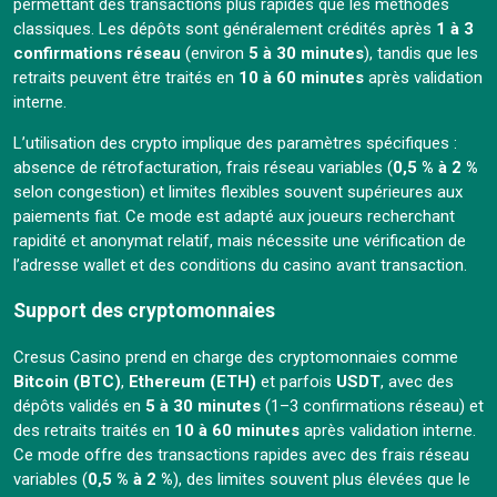
permettant des transactions plus rapides que les méthodes
classiques. Les dépôts sont généralement crédités après
1 à 3
confirmations réseau
(environ
5 à 30 minutes
), tandis que les
retraits peuvent être traités en
10 à 60 minutes
après validation
interne.
L’utilisation des crypto implique des paramètres spécifiques :
absence de rétrofacturation, frais réseau variables (
0,5 % à 2 %
selon congestion) et limites flexibles souvent supérieures aux
paiements fiat. Ce mode est adapté aux joueurs recherchant
rapidité et anonymat relatif, mais nécessite une vérification de
l’adresse wallet et des conditions du casino avant transaction.
Support des cryptomonnaies
Cresus Casino prend en charge des cryptomonnaies comme
Bitcoin (BTC)
,
Ethereum (ETH)
et parfois
USDT
, avec des
dépôts validés en
5 à 30 minutes
(1–3 confirmations réseau) et
des retraits traités en
10 à 60 minutes
après validation interne.
Ce mode offre des transactions rapides avec des frais réseau
variables (
0,5 % à 2 %
), des limites souvent plus élevées que le