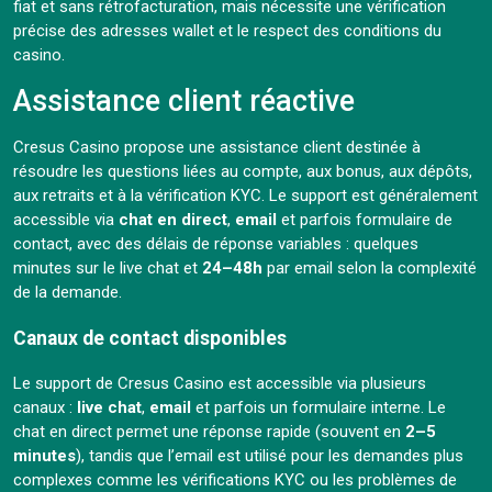
fiat et sans rétrofacturation, mais nécessite une vérification
précise des adresses wallet et le respect des conditions du
casino.
Assistance client réactive
Cresus Casino propose une assistance client destinée à
résoudre les questions liées au compte, aux bonus, aux dépôts,
aux retraits et à la vérification KYC. Le support est généralement
accessible via
chat en direct
,
email
et parfois formulaire de
contact, avec des délais de réponse variables : quelques
minutes sur le live chat et
24–48h
par email selon la complexité
de la demande.
Canaux de contact disponibles
Le support de Cresus Casino est accessible via plusieurs
canaux :
live chat
,
email
et parfois un formulaire interne. Le
chat en direct permet une réponse rapide (souvent en
2–5
minutes
), tandis que l’email est utilisé pour les demandes plus
complexes comme les vérifications KYC ou les problèmes de