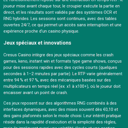
joueur mise avant chaque tour, le croupier exécute la partie en
direct, et les résultats sont validés par des systèmes OCR et
RNG hybrides. Les sessions sont continues, avec des tables
ouvertes 24/7, ce qui permet un accès sans interruption et une
expérience proche d’un casino physique.
Jeux spéciaux et innovations
Cresus Casino intègre des jeux spéciaux comme les crash
games, keno, instant win et formats type game shows, conçus
pour des sessions rapides avec des cycles courts (quelques
secondes à 1–2 minutes par partie). Le RTP varie généralement
entre 94 % et 97 %, avec des mécaniques basées sur des
multiplicateurs en temps réel (ex. x1 à x100+), où le joueur doit
encaisser avant un point de crash.
Ces jeux reposent sur des algorithmes RNG combinés à des
interfaces dynamiques, avec des mises souvent dès €0,10 et
des gains plafonnés selon le mode choisi. Leur intérêt pratique
réside dans la rapidité d’exécution et la simplicité des règles,