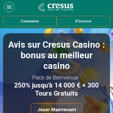
Connexion
S'inscrire
Avis sur Cresus Casino :
bonus au meilleur
casino
Pack de Bienvenue :
250% jusqu'à 14 000 € + 300
Tours Gratuits
Jouer Maintenant