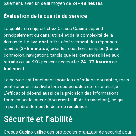
paiement, avec un délai moyen de
24–48 heures
.
Évaluation de la qualité du service
La qualité du support chez Cresus Casino dépend
principalement du canal utilisé et de la complexité de la
demande. Le
live chat
offre généralement des réponses
rapides (
2–5 minutes
) pour les questions simples (bonus,
connexion, navigation), tandis que les demandes liées aux
retraits ou au KYC peuvent nécessiter
24–72 heures
de
traitement.
Le service est fonctionnel pour les opérations courantes, mais
peut varier en réactivité lors des périodes de forte charge.
L’efficacité dépend aussi de la précision des informations
fournies par le joueur (documents, ID de transaction), ce qui
impacte directement le délai de résolution.
Sécurité et fiabilité
Cresus Casino utilise des protocoles стандарт de sécurité pour