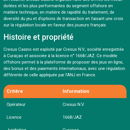
Pourquoi choisir Cresus Casino
dotées et les plus performantes du segment offshore en
Conclusion
matière technique, en matière de rapidité du traitement, de
FAQ
diversité du jeu et d’options de transaction en faisant une croix
sur la régulation locale en faveur des joueurs français.
Histoire et propriété
Cresus Casino est exploité par Cresus N.V., société enregistrée
à Curaçao et associée à la licence n° 1668/JAZ. Ce modèle
offshore permet à la plateforme de proposer des jeux en ligne,
des bonus et des paiements internationaux, avec une régulation
différente de celle appliquée par l’ANJ en France.
Critère
Information
Opérateur
Cresus N.V.
Licence
1668/JAZ
Juridiction
Curaçao