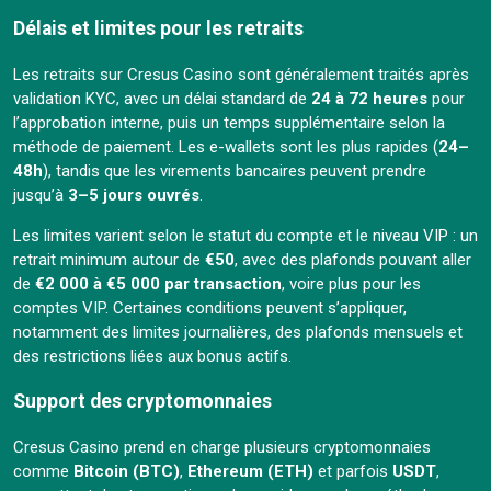
Délais et limites pour les retraits
Les retraits sur Cresus Casino sont généralement traités après
validation KYC, avec un délai standard de
24 à 72 heures
pour
l’approbation interne, puis un temps supplémentaire selon la
méthode de paiement. Les e-wallets sont les plus rapides (
24–
48h
), tandis que les virements bancaires peuvent prendre
jusqu’à
3–5 jours ouvrés
.
Les limites varient selon le statut du compte et le niveau VIP : un
retrait minimum autour de
€50
, avec des plafonds pouvant aller
de
€2 000 à €5 000 par transaction
, voire plus pour les
comptes VIP. Certaines conditions peuvent s’appliquer,
notamment des limites journalières, des plafonds mensuels et
des restrictions liées aux bonus actifs.
Support des cryptomonnaies
Cresus Casino prend en charge plusieurs cryptomonnaies
comme
Bitcoin (BTC)
,
Ethereum (ETH)
et parfois
USDT
,