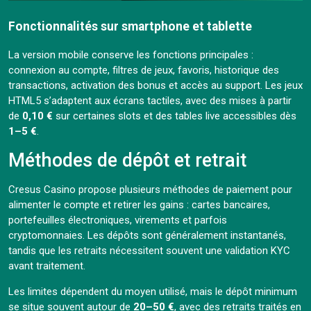
Fonctionnalités sur smartphone et tablette
La version mobile conserve les fonctions principales :
connexion au compte, filtres de jeux, favoris, historique des
transactions, activation des bonus et accès au support. Les jeux
HTML5 s’adaptent aux écrans tactiles, avec des mises à partir
de
0,10 €
sur certaines slots et des tables live accessibles dès
1–5 €
.
Méthodes de dépôt et retrait
Cresus Casino propose plusieurs méthodes de paiement pour
alimenter le compte et retirer les gains : cartes bancaires,
portefeuilles électroniques, virements et parfois
cryptomonnaies. Les dépôts sont généralement instantanés,
tandis que les retraits nécessitent souvent une validation KYC
avant traitement.
Les limites dépendent du moyen utilisé, mais le dépôt minimum
se situe souvent autour de
20–50 €
, avec des retraits traités en