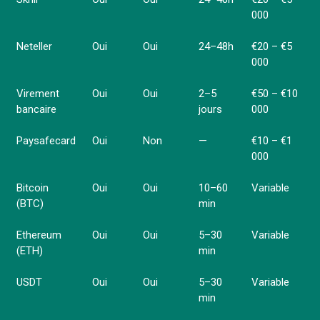
000
Neteller
Oui
Oui
24–48h
€20 – €5
000
Virement
Oui
Oui
2–5
€50 – €10
bancaire
jours
000
Paysafecard
Oui
Non
—
€10 – €1
000
Bitcoin
Oui
Oui
10–60
Variable
(BTC)
min
Ethereum
Oui
Oui
5–30
Variable
(ETH)
min
v
USDT
Oui
Oui
5–30
Variable
min